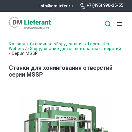
+7 (495) 990-25-55
info@dmliefer.ru
Перейти
Строка
Каталог
Станочное оборудование
Lapmaster
к
Wolters
Оборудование для хонингования отверстий
Серия MSSP
основному
навигации
содержанию
Станки для хонингования отверстий
серии MSSP