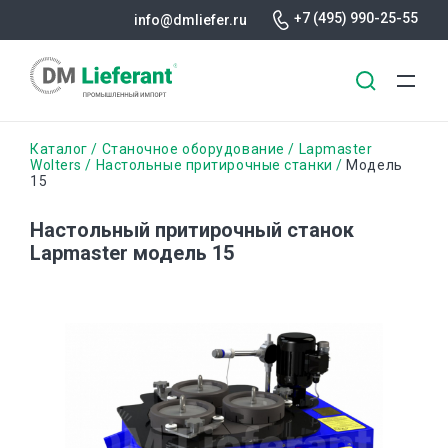
+7 (495) 990-25-55
info@dmliefer.ru
Перейти
Строка
Каталог
Станочное оборудование
Lapmaster
к
Wolters
Настольные притирочные станки
Модель
15
основному
навигации
содержанию
Настольный притирочный станок
Lapmaster модель 15