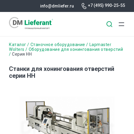
+7 (495) 990-25-55
info@dmliefer.ru
Перейти
Строка
Каталог
Станочное оборудование
Lapmaster
к
Wolters
Оборудование для хонингования отверстий
Серия HH
основному
навигации
содержанию
Станки для хонингования отверстий
серии HH