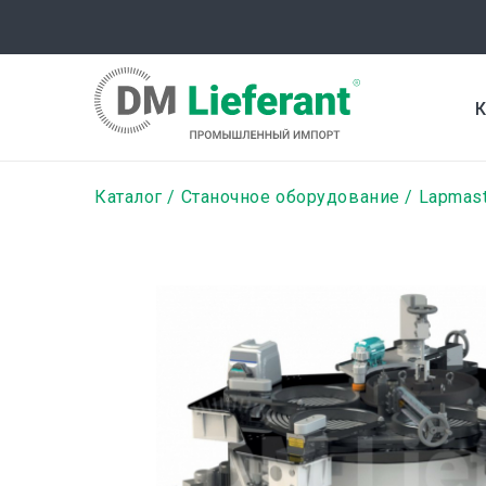
Перейти
к
основному
содержанию
К
Строка
Каталог
Станочное оборудование
Lapmast
навигации