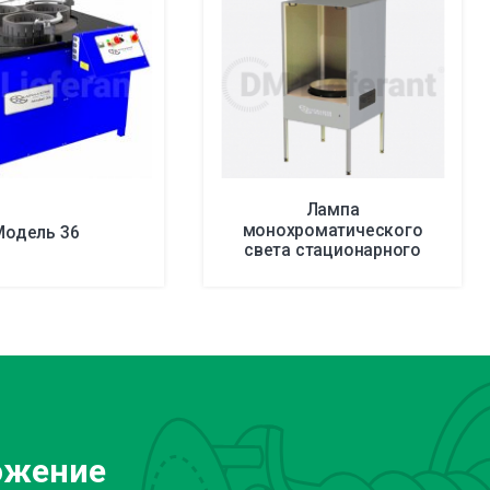
Лампа
монохроматического
Модель 36
света стационарного
исполнения
ожение