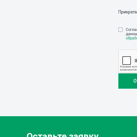
Прикреп
Cогла
данны
обраб
Оставьте заявку