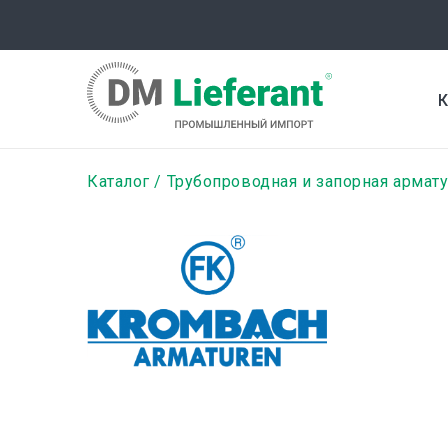
Перейти
к
основному
содержанию
К
Строка
Каталог
Трубопроводная и запорная армат
навигации