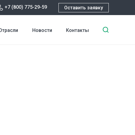
+7 (800) 775-29-59
Оставить заявку
Введите
Отрасли
Новости
Контакты
ключевы
слова
для
поиска