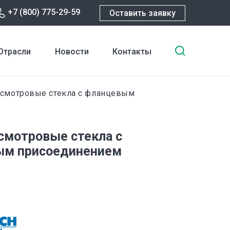
+7 (800) 775-29-59
Оставить заявку
Введите
Отрасли
Новости
Контакты
ключевы
слова
для
смотровые стекла с фланцевым
поиска
смотровые стекла с
ым присоединением