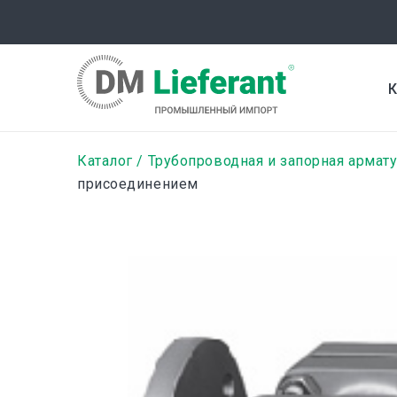
Перейти
к
основному
содержанию
К
Строка
Каталог
Трубопроводная и запорная армат
присоединением
навигации