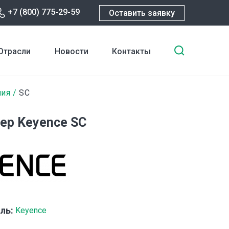
+7 (800) 775-29-59
Оставить заявку
Введите
Отрасли
Новости
Контакты
ключевы
слова
для
ния
SC
поиска
ер Keyence SC
ль:
Keyence