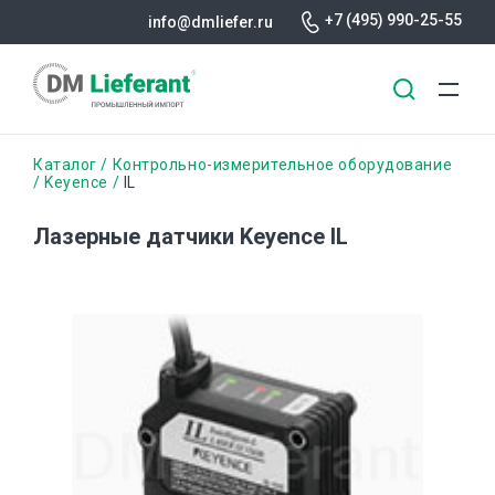
+7 (495) 990-25-55
info@dmliefer.ru
Перейти
Строка
Каталог
Контрольно-измерительное оборудование
к
Keyence
IL
основному
навигации
содержанию
Лазерные датчики Keyence IL