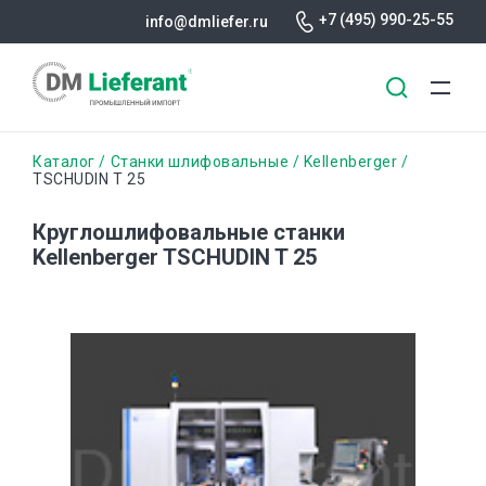
+7 (495) 990-25-55
info@dmliefer.ru
Перейти
Строка
Каталог
Станки шлифовальные
Kellenberger
к
TSCHUDIN T 25
основному
навигации
содержанию
Круглошлифовальные станки
Kellenberger TSCHUDIN T 25