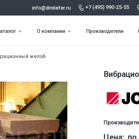
+7 (495) 990-25-55
info@dmliefer.ru
аталог
О компании
Производители
рационный желоб
Вибраци
Производите
Цена
по