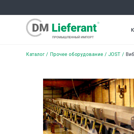
Перейти
к
основному
содержанию
К
Строка
Каталог
Прочее оборудование
JOST
Виб
навигации