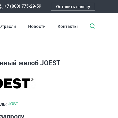
+7 (800) 775-29-59
Оставить заявку
Введите
Отрасли
Новости
Контакты
ключевы
слова
для
поиска
онный желоб JOEST
ль:
JOST
 запросу