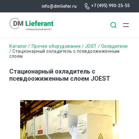
+7 (495) 990-25-55
info@dmliefer.ru
Перейти
Строка
Каталог
Прочее оборудование
JOST
Охладители
к
Стационарный охладитель с псевдоожиженным
слоем
основному
навигации
содержанию
Стационарный охладитель с
псевдоожиженным слоем JOEST