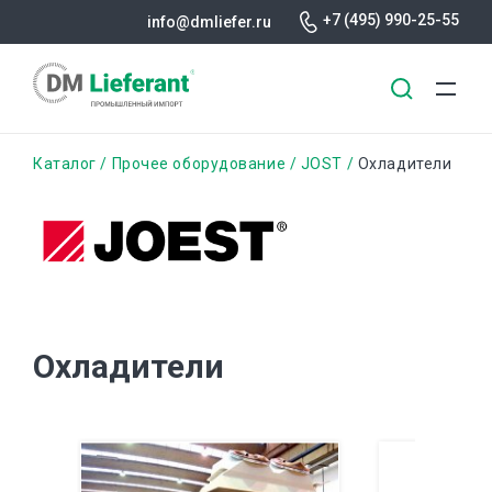
+7 (495) 990-25-55
info@dmliefer.ru
Перейти
Строка
Каталог
Прочее оборудование
JOST
Охладители
к
основному
навигации
содержанию
Охладители