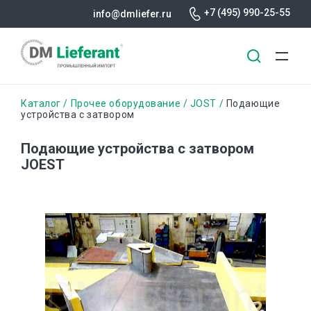
+7 (495) 990-25-55
info@dmliefer.ru
Перейти
Строка
Каталог
Прочее оборудование
JOST
Подающие
к
устройства с затвором
основному
навигации
содержанию
Подающие устройства с затвором
JOEST