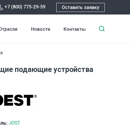
+7 (800) 775-29-59
Оставить заявку
Введите
Отрасли
Новости
Контакты
ключевы
слова
для
а
поиска
щие подающие устройства
ль:
JOST