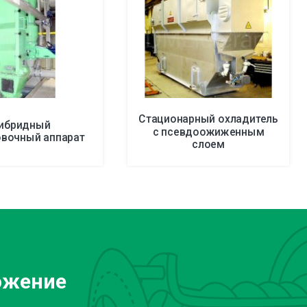
Стационарный охладитель
ибридный
с псевдоожиженным
овочный аппарат
слоем
ожение