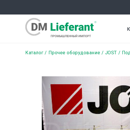
Перейти
к
основному
содержанию
К
Строка
Каталог
Прочее оборудование
JOST
По
навигации