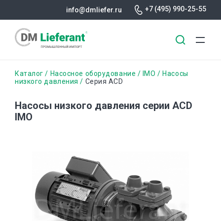
+7 (495) 990-25-55
info@dmliefer.ru
Перейти
Строка
Каталог
Насосное оборудование
IMO
Насосы
к
низкого давления
Серия ACD
основному
навигации
содержанию
Насосы низкого давления серии ACD
IMO