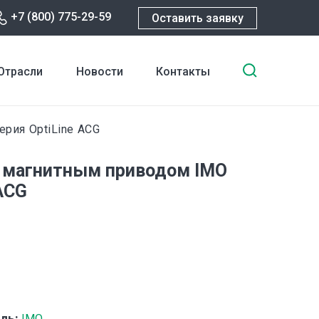
+7 (800) 775-29-59
Оставить заявку
Введите
Отрасли
Новости
Контакты
ключевы
слова
для
ерия OptiLine ACG
поиска
 магнитным приводом IMO
ACG
ль:
IMO