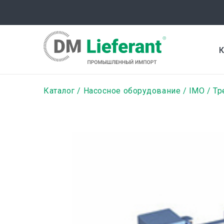
Перейти
к
основному
содержанию
К
Строка
Каталог
Насосное оборудование
IMO
Тр
навигации