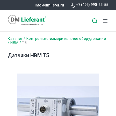
+7 (495) 990-25-55
info@dmliefer.ru
Перейти
Строка
Каталог
Контрольно-измерительное оборудование
к
HBM
T5
основному
навигации
содержанию
Датчики HBM T5