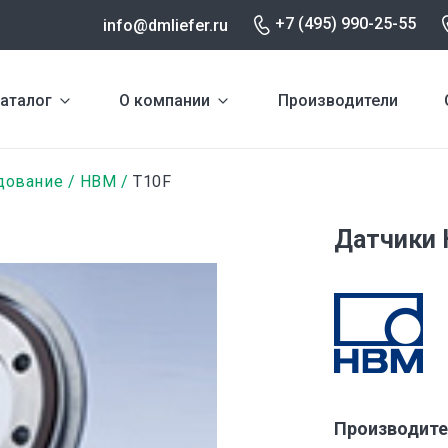
+7 (495) 990-25-55
info@dmliefer.ru
аталог
О компании
Производители
дование
HBM
T10F
Датчики 
Производите