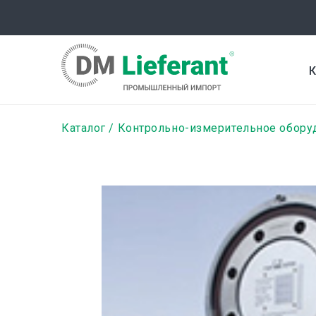
Перейти
к
основному
содержанию
К
Строка
Каталог
Контрольно-измерительное обору
навигации