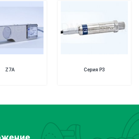
Z7A
Серия P3
ожение