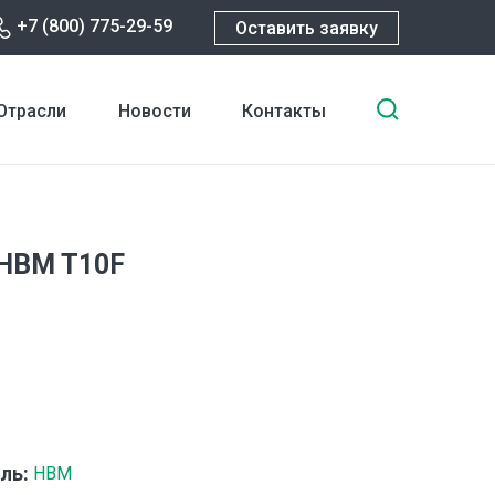
+7 (800) 775-29-59
Оставить заявку
Введите
Отрасли
Новости
Контакты
ключевы
слова
для
поиска
HBM T10F
ль:
HBM