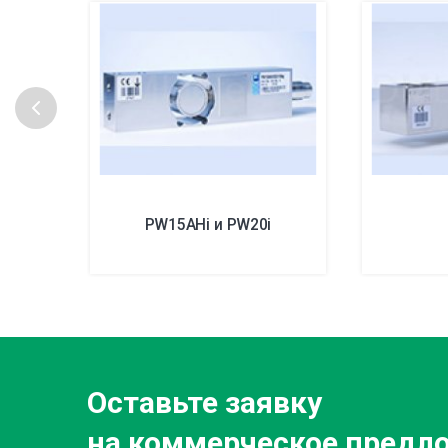
PW15AHi и PW20i
Оставьте заявку
на коммерческое предл