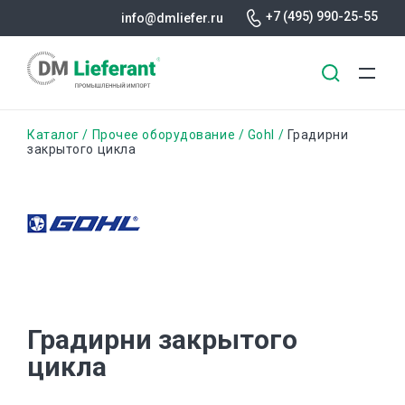
+7 (495) 990-25-55
info@dmliefer.ru
Перейти
Строка
Каталог
Прочее оборудование
Gohl
Градирни
к
закрытого цикла
основному
навигации
содержанию
Градирни закрытого
цикла