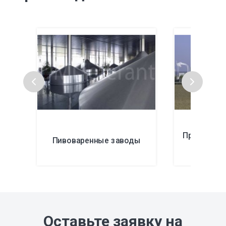
Производс
Пивоваренные заводы
э
Оставьте заявку на