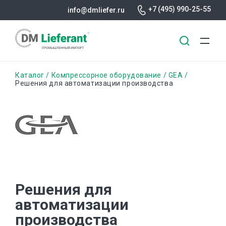
+7 (495) 990-25-55
info@dmliefer.ru
Перейти
Строка
Каталог
Компрессорное оборудование
GEA
к
Решения для автоматизации производства
основному
навигации
содержанию
Решения для
автоматизации
производства