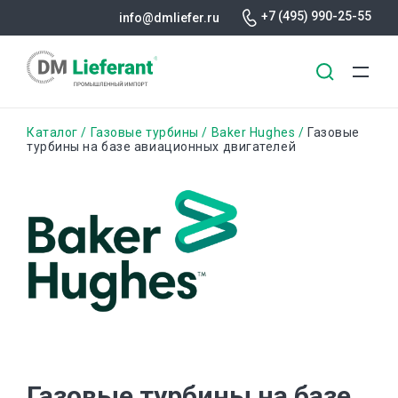
+7 (495) 990-25-55
info@dmliefer.ru
Перейти
Строка
Каталог
Газовые турбины
Baker Hughes
Газовые
к
турбины на базе авиационных двигателей
основному
навигации
содержанию
Газовые турбины на базе