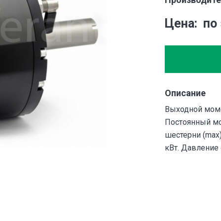
Цена
по
Описание
Выходной момен
Постоянный мо
шестерни (max)
кВт. Давление 