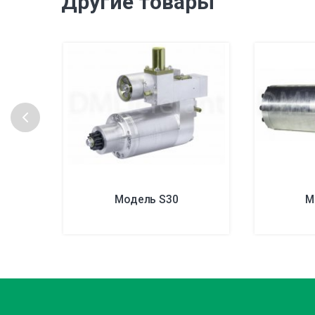
Другие товары
Модель S30
М