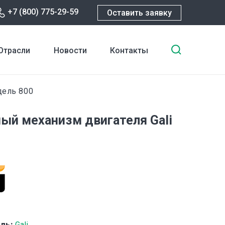
+7 (800) 775-29-59
Оставить заявку
Введите
Отрасли
Новости
Контакты
ключевы
слова
для
ель 800
поиска
ый механизм двигателя Gali
ль:
Gali