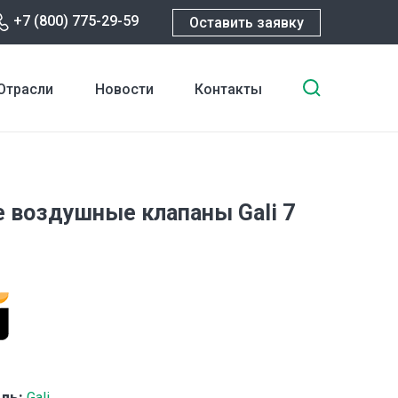
+7 (800) 775-29-59
Оставить заявку
Введите
Отрасли
Новости
Контакты
ключевы
слова
для
поиска
 воздушные клапаны Gali 7
ль:
Gali