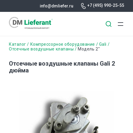
+7 (495) 990-25-55
info@dmliefer.ru
Перейти
Строка
Каталог
Компрессорное оборудование
Gali
к
Отсечные воздушные клапаны
Модель 2″
основному
навигации
содержанию
Отсечные воздушные клапаны Gali 2
дюйма