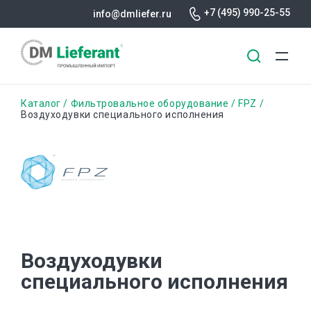
+7 (495) 990-25-55
info@dmliefer.ru
Перейти
Строка
Каталог
Фильтровальное оборудование
FPZ
к
Воздуходувки специального исполнения
основному
навигации
содержанию
Воздуходувки
специального исполнения