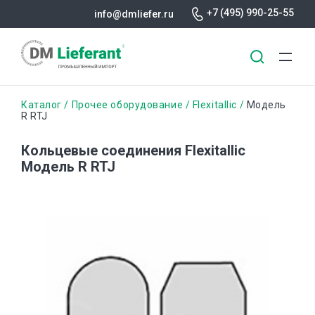
+7 (495) 990-25-55
info@dmliefer.ru
Перейти
Строка
Каталог
Прочее оборудование
Flexitallic
Модель
к
R RTJ
основному
навигации
содержанию
Кольцевые соединения Flexitallic
Модель R RTJ