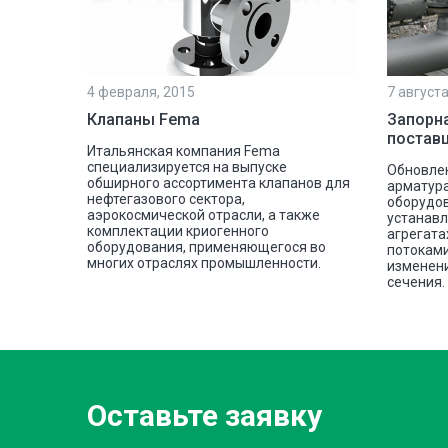
4 февраля, 2015
7 августа
Клапаны Fema
Запорна
постав
Итальянская компания Fema
специализируется на выпуске
Обновле
обширного ассортимента клапанов для
арматур
нефтегазового сектора,
оборудов
аэрокосмической отрасли, а также
устанавл
комплектации криогенного
агрегата
оборудования, применяющегося во
потокам
многих отраслях промышленности.
изменен
сечения.
Оставьте заявку