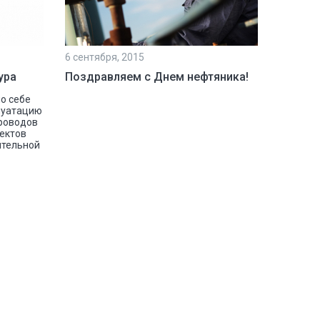
6 сентября, 2015
ура
Поздравляем с Днем нефтяника!
о себе
луатацию
проводов
ектов
ительной