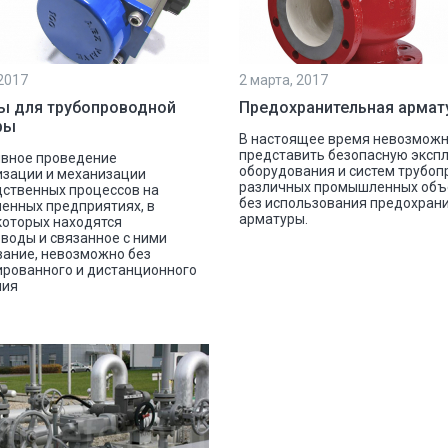
 2017
2 марта, 2017
ы для трубопроводной
Предохранительная армат
ры
В настоящее время невозможн
представить безопасную эксп
вное проведение
оборудования и систем трубо
изации и механизации
различных промышленных объ
ственных процессов на
без использования предохран
енных предприятиях, в
арматуры.
которых находятся
воды и связанное с ними
ание, невозможно без
рованного и дистанционного
ния