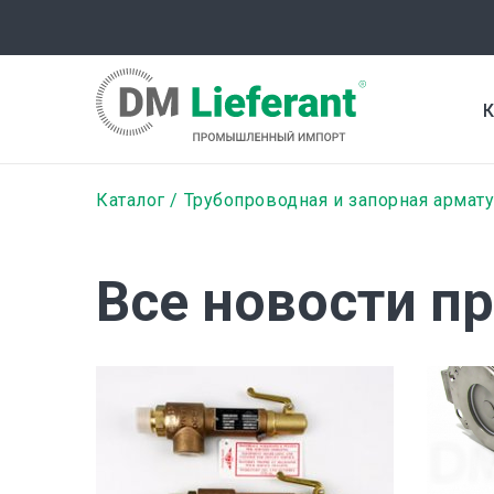
Перейти
к
основному
содержанию
К
Строка
Каталог
Трубопроводная и запорная армат
навигации
Все новости п