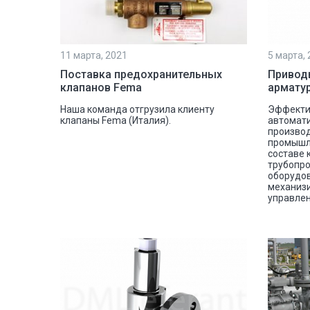
11 марта, 2021
5 марта,
Поставка предохранительных
Привод
клапанов Fema
армату
Наша команда отгрузила клиенту
Эффекти
клапаны Fema (Италия).
автомат
производ
промышл
составе 
трубопро
оборудов
механизи
управле