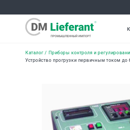
Перейти
к
основному
содержанию
К
Строка
Каталог
Приборы контроля и регулировани
Устройство прогрузки первичным током до 
навигации