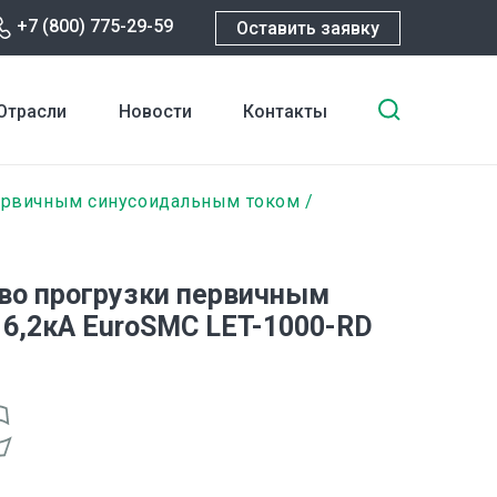
+7 (800) 775-29-59
Оставить заявку
Введите
Отрасли
Новости
Контакты
ключевы
слова
для
ервичным синусоидальным током
поиска
во прогрузки первичным
 6,2кА EuroSMC LET-1000-RD