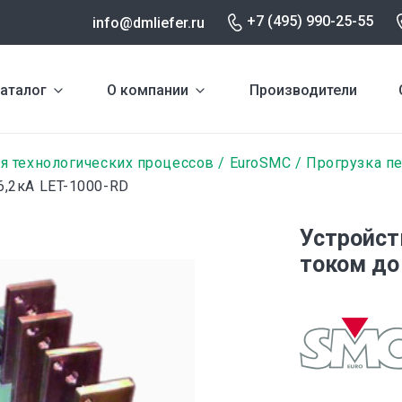
+7 (495) 990-25-55
info@dmliefer.ru
аталог
О компании
Производители
я технологических процессов
EuroSMC
Прогрузка п
6,2кА LET-1000-RD
Устройст
током до