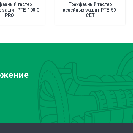
фазный тестер
Трехфазный тестер
 защит PTE-100 C
релейных защит PTE-50-
PRO
CET
ожение