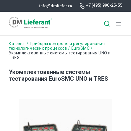
+7 (495) 990-25-55
info@dmliefer.ru
Перейти
Строка
Каталог
Приборы контроля и регулирования
к
технологических процессов
EuroSMC
Укомплектованные системы тестирования UNO и
основному
навигации
TRES
содержанию
Укомплектованные системы
тестирования EuroSMC UNO и TRES