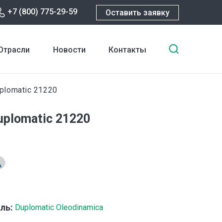
+7 (800) 775-29-59
Оставить заявку
Введите
Отрасли
Новости
Контакты
ключевы
слова
для
plomatic 21220
поиска
uplomatic 21220
ль:
Duplomatic Oleodinamica