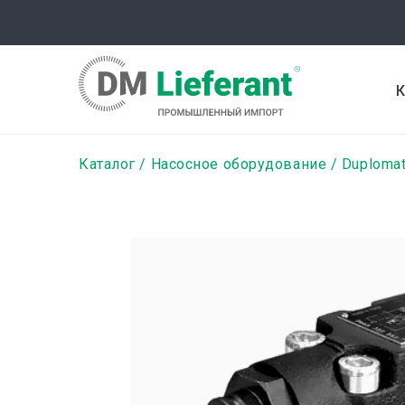
Перейти
к
основному
содержанию
К
Строка
Каталог
Насосное оборудование
Duplomat
навигации