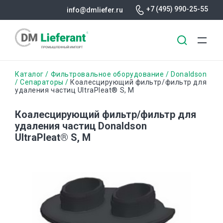
+7 (495) 990-25-55
info@dmliefer.ru
Перейти
Строка
Каталог
Фильтровальное оборудование
Donaldson
к
Сепараторы
Коалесцирующий фильтр/фильтр для
удаления частиц UltraPleat® S, M
основному
навигации
содержанию
Коалесцирующий фильтр/фильтр для
удаления частиц Donaldson
UltraPleat® S, M