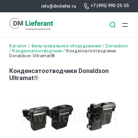
+7 (495) 990-25-55
info@dmliefer.ru
Перейти
Строка
Каталог
Фильтровальное оборудование
Donaldson
к
Конденсатоотводчики
Конденсатоотводчики
Donaldson Ultramat®
основному
навигации
содержанию
Конденсатоотводчики Donaldson
Ultramat®