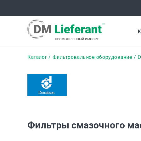
Перейти
к
основному
содержанию
К
Строка
Каталог
Фильтровальное оборудование
D
навигации
Фильтры смазочного ма