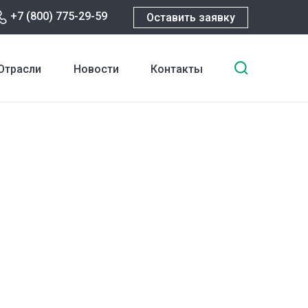
+7 (800) 775-29-59
Оставить заявку
Введите
Отрасли
Новости
Контакты
ключевы
слова
для
поиска