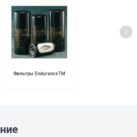
Фильтры EnduranceTM
ание