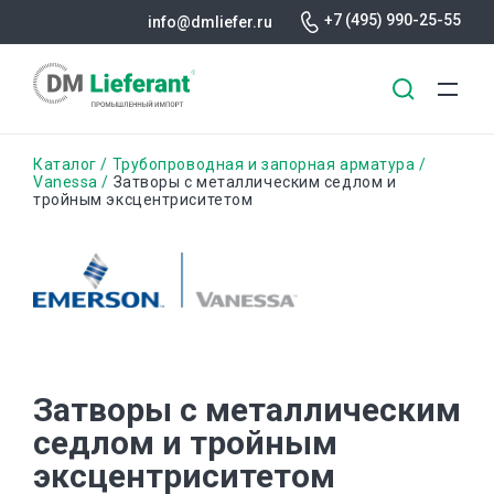
+7 (495) 990-25-55
info@dmliefer.ru
Перейти
Строка
Каталог
Трубопроводная и запорная арматура
к
Vanessa
Затворы с металлическим седлом и
тройным эксцентриситетом
основному
навигации
содержанию
Затворы с металлическим
седлом и тройным
эксцентриситетом