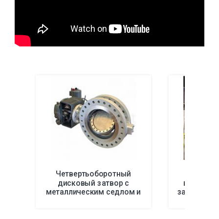
Четвертьоборотный
Крио
дисковый затвор с
высокот
металлическим седлом и
затворы с
тройным
седлом
эксцентриситетом серии
эксцентри