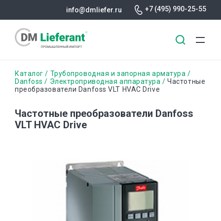
+7 (495) 990-25-55
info@dmliefer.ru
Перейти
Строка
Каталог
Трубопроводная и запорная арматура
к
Danfoss
Электроприводная аппаратура
Частотные
преобразователи Danfoss VLT HVAC Drive
основному
навигации
содержанию
Частотные преобразователи Danfoss
VLT HVAC Drive