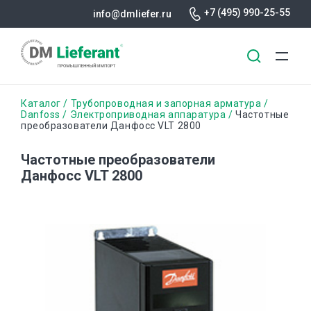
+7 (495) 990-25-55
info@dmliefer.ru
Перейти
Строка
Каталог
Трубопроводная и запорная арматура
к
Danfoss
Электроприводная аппаратура
Частотные
преобразователи Данфосс VLT 2800
основному
навигации
содержанию
Частотные преобразователи
Данфосс VLT 2800