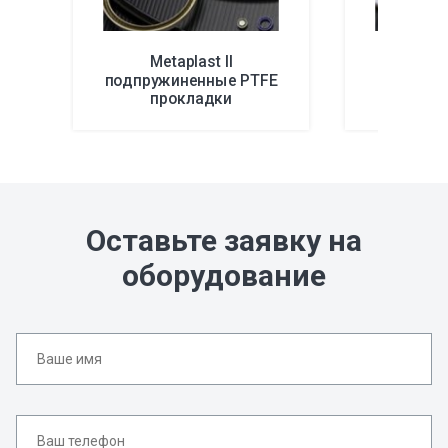
Metaplast II
Tetrafl
подпружиненные PTFE
к
прокладки
Оставьте заявку на
оборудование