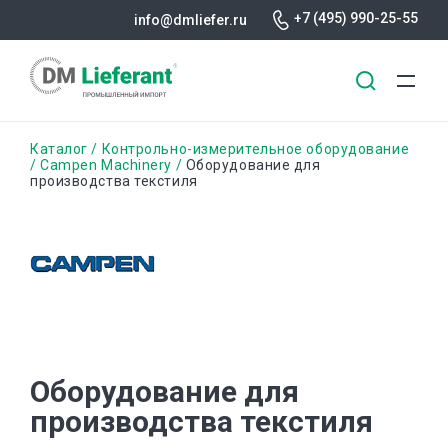
+7 (495) 990-25-55
info@dmliefer.ru
Перейти
Строка
Каталог
Контрольно-измерительное оборудование
к
Campen Machinery
Оборудование для
производства текстиля
основному
навигации
содержанию
Оборудование для
производства текстиля