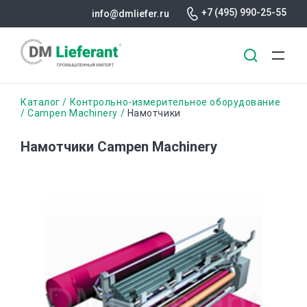
+7 (495) 990-25-55
info@dmliefer.ru
Перейти
Строка
Каталог
Контрольно-измерительное оборудование
к
Campen Machinery
Намотчики
основному
навигации
содержанию
Намотчики Campen Machinery