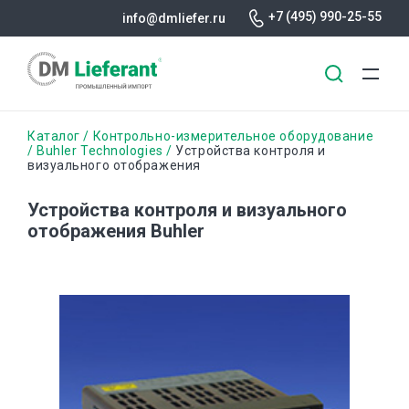
+7 (495) 990-25-55
info@dmliefer.ru
Перейти
Строка
Каталог
Контрольно-измерительное оборудование
к
Buhler Technologies
Устройства контроля и
визуального отображения
основному
навигации
содержанию
Устройства контроля и визуального
отображения Buhler