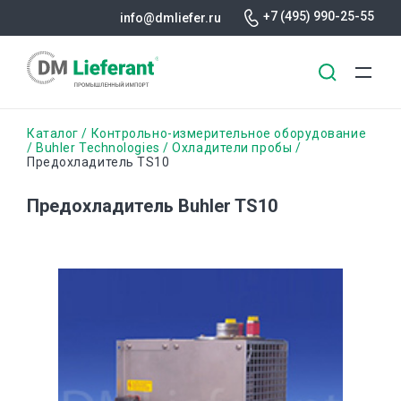
+7 (495) 990-25-55
info@dmliefer.ru
Перейти
Строка
Каталог
Контрольно-измерительное оборудование
к
Buhler Technologies
Охладители пробы
Предохладитель TS10
основному
навигации
содержанию
Предохладитель Buhler TS10