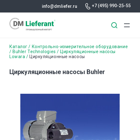
+7 (495) 990-25-55
info@dmliefer.ru
Перейти
Строка
Каталог
Контрольно-измерительное оборудование
к
Buhler Technologies
Циркуляционные насосы
Lowara
Циркуляционные насосы
основному
навигации
содержанию
Циркуляционные насосы Buhler