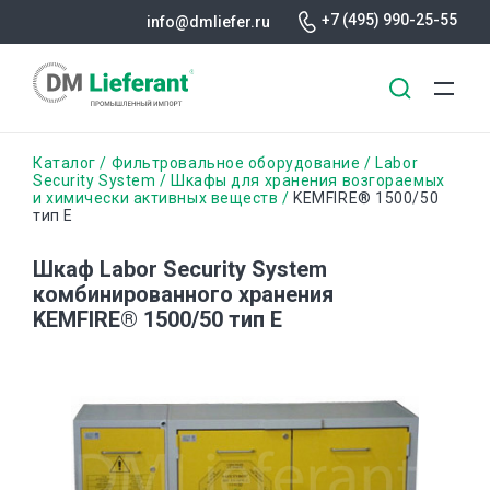
+7 (495) 990-25-55
info@dmliefer.ru
Перейти
Строка
Каталог
Фильтровальное оборудование
Labor
к
Security System
Шкафы для хранения возгораемых
и химически активных веществ
KEMFIRE® 1500/50
основному
навигации
тип E
содержанию
Шкаф Labor Security System
комбинированного хранения
KEMFIRE® 1500/50 тип E