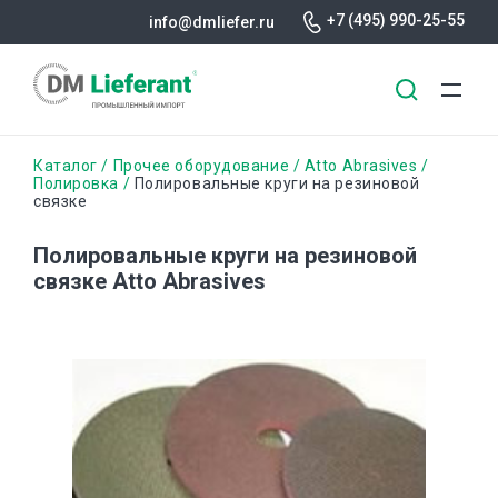
+7 (495) 990-25-55
info@dmliefer.ru
Перейти
Строка
Каталог
Прочее оборудование
Atto Abrasives
к
Полировка
Полировальные круги на резиновой
связке
основному
навигации
содержанию
Полировальные круги на резиновой
связке Atto Abrasives