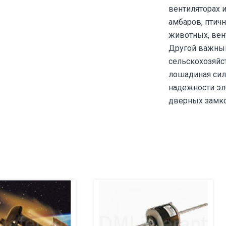
вентиляторах 
амбаров, птич
животных, вен
Другой важный
сельскохозяйс
лошадиная сил
надежности эл
дверных замков