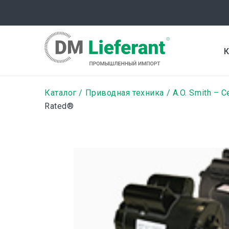
Перейти
к
основному
содержанию
К
Строка
Каталог
Приводная техника
A.O. Smith – Ce
Rated®
навигации