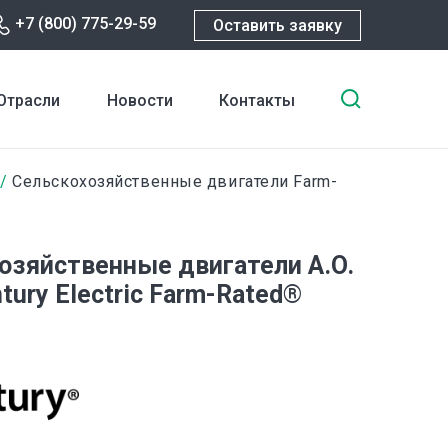
+7 (800) 775-29-59
Оставить заявку
Введите
Отрасли
Новости
Контакты
ключевы
слова
для
Сельскохозяйственные двигатели Farm-
поиска
озяйственные двигатели A.O.
tury Electric Farm-Rated®