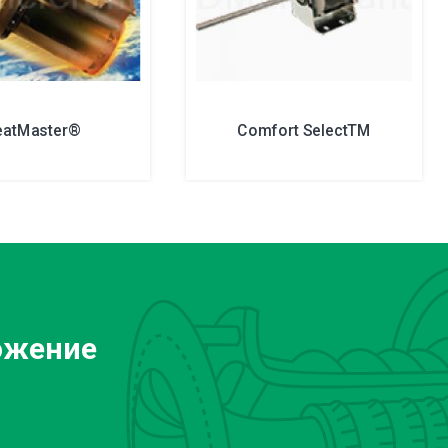
eatMaster®
Comfort SelectTM
ожение