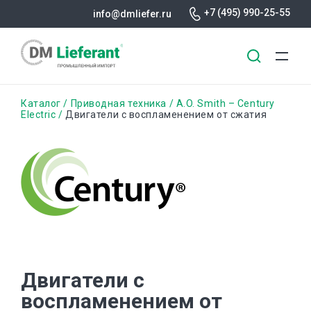
+7 (495) 990-25-55
info@dmliefer.ru
Перейти
Строка
Каталог
Приводная техника
A.O. Smith – Century
к
Electric
Двигатели с воспламенением от сжатия
основному
навигации
содержанию
Двигатели с
воспламенением от