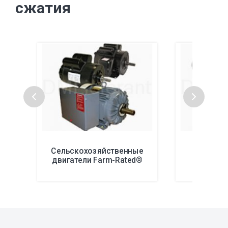
сжатия
Сельскохозяйственные
Двиг
двигатели Farm-Rated®
комп