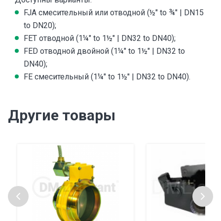
FJA смесительный или отводной (½″ to ¾″ | DN15
to DN20);
FET отводной (1¼″ to 1½″ | DN32 to DN40);
FED отводной двойной (1¼″ to 1½″ | DN32 to
DN40);
FE смесительный (1¼″ to 1½″ | DN32 to DN40).
Другие товары