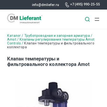
+7 (495) 990-25-55
info@dmliefer.ru
Перейти
Строка
Каталог
Трубопроводная и запорная арматура
к
Amot
Клапаны регулирования температуры Amot
Controls
Клапан температуры и фильтровального
основному
навигации
коллектора
содержанию
Клапан температуры и
фильтровального коллектора Amot