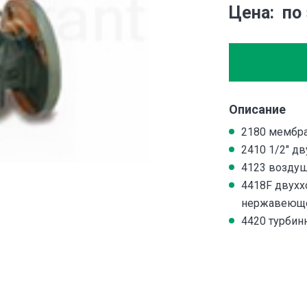
Цена
по
Описание
2180 мембра
2410 1/2″ д
4123 воздуш
4418F двухх
нержавеюще
4420 турбин