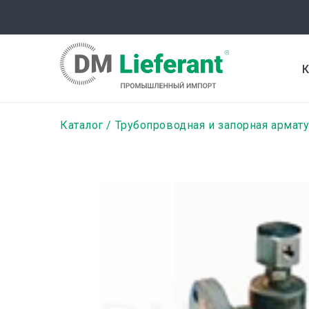
Перейти
к
основному
содержанию
К
Строка
Каталог
Трубопроводная и запорная армат
навигации