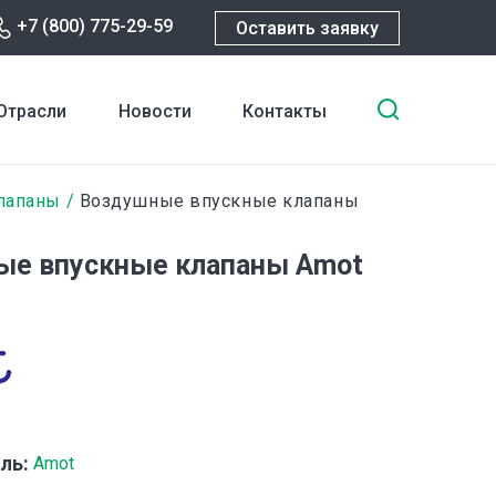
+7 (800) 775-29-59
Оставить заявку
Введите
Отрасли
Новости
Контакты
ключевы
слова
для
лапаны
Воздушные впускные клапаны
поиска
е впускные клапаны Amot
ль:
Amot