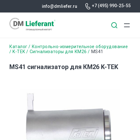
+7 (495) 990-25-55
info@dmliefer.ru
Перейти
Строка
Каталог
Контрольно-измерительное оборудование
к
K-TEK
Сигнализаторы для КМ26
MS41
основному
навигации
содержанию
MS41 сигнализатор для КМ26 K-TEK