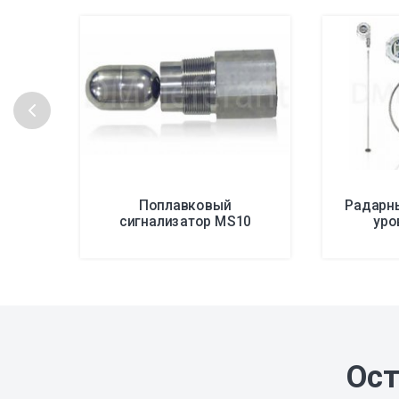
Поплавковый
Радарн
сигнализатор MS10
уро
Ост