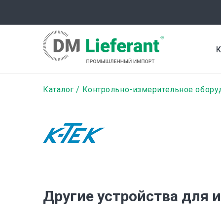
Перейти
к
основному
содержанию
К
Строка
Каталог
Контрольно-измерительное обору
навигации
Другие устройства для 