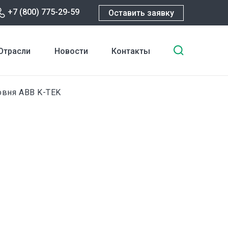
+7 (800) 775-29-59
Оставить заявку
Введите
Отрасли
Новости
Контакты
ключевы
слова
для
овня ABB K-TEK
поиска